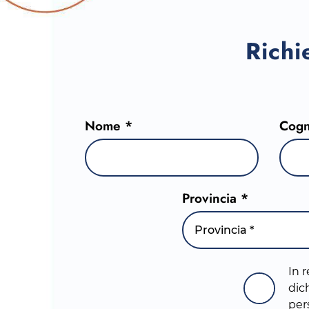
Richi
Nome *
Cog
Provincia *
Provincia *
In r
dich
per