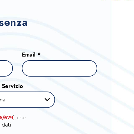
 senza
Email *
l Servizio
ma
16/679
), che
 dati