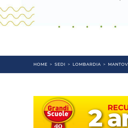
HOME
>
SEDI
>
LOMBARDIA
>
MANTOV