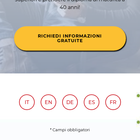
40 anni!
RICHIEDI INFORMAZIONI
GRATUITE
IT
EN
DE
ES
FR
* Campi obbligatori