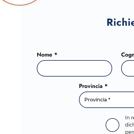
Richi
Nome *
Cog
Provincia *
Provincia *
In r
dich
per