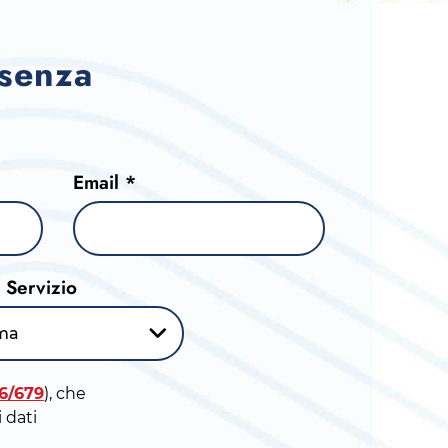
 senza
Email *
l Servizio
ma
16/679
), che
 dati