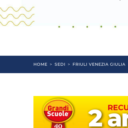
HOME
>
SEDI
>
FRIULI VENEZIA GIULIA