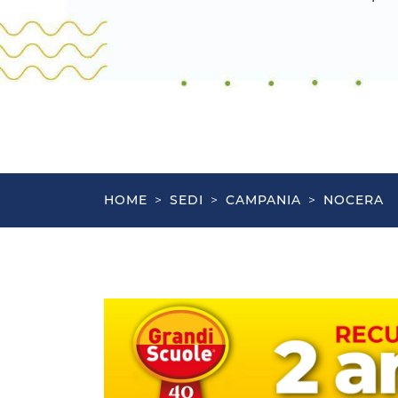
HOME
>
SEDI
>
CAMPANIA
>
NOCERA