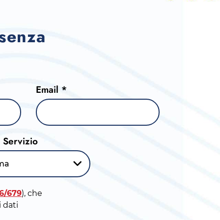
 senza
Email *
l Servizio
ma
16/679
), che
 dati