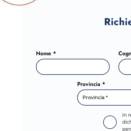
Richi
Nome *
Cog
Provincia *
Provincia *
In r
dich
per